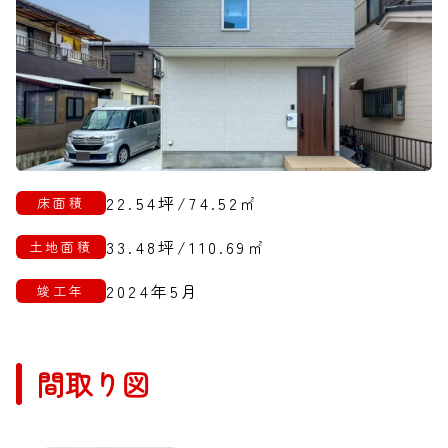
22.54坪/74.52㎡
床面積
33.48坪/110.69㎡
土地面積
2024年5月
竣工年
間取り図