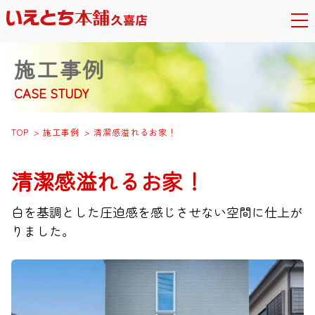
施工事例
CASE STUDY
TOP
>
施工事例
>
清潔感溢れるお家！
清潔感溢れるお家！
白を基調とした圧迫感を感じさせない空間に仕上が
りました。